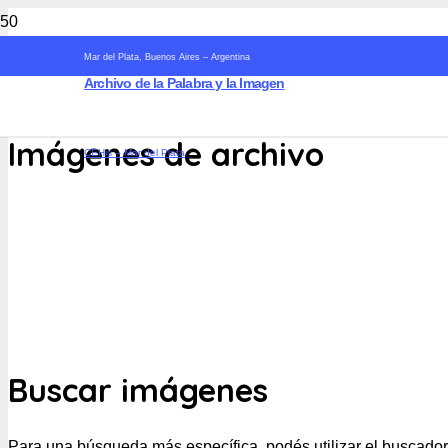
Mar del Plata, Buenos Aires – Argentina
Archivo de la Palabra y la Imagen
Imágenes de archivo
CEHis – Mar del Plata
Las fotografías se vuelven públicas desde los medios de prens
un mensaje y visibiliza estrategias de poder. El mismo retiene,
que se yergue como prueba inexorable de los hechos vividos. La
objeto. Se expresa el sentimiento de fiesta que el grupo se 
momentos culminantes de la vida social en los que el grupo r
tiempo. Capta algo para el recuerdo como memoria eternamente p
Buscar imágenes
Para una búsqueda más específica, podés utilizar el buscador