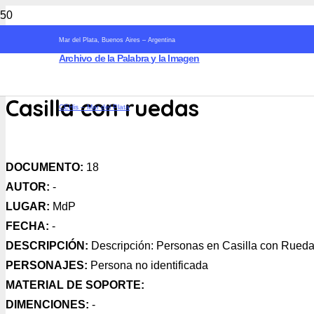
Mar del Plata, Buenos Aires – Argentina
Archivo de la Palabra y la Imagen
Casilla con ruedas
CEHis – Mar del Plata
DOCUMENTO:
18
AUTOR:
-
LUGAR:
MdP
FECHA:
-
DESCRIPCIÓN:
Descripción: Personas en Casilla con Rued
PERSONAJES:
Persona no identificada
MATERIAL DE SOPORTE:
DIMENCIONES:
-