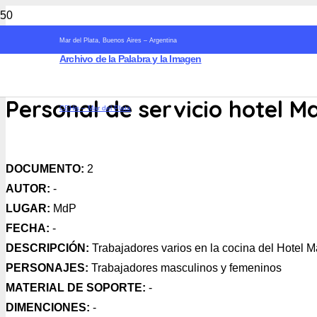
Mar del Plata, Buenos Aires – Argentina
Archivo de la Palabra y la Imagen
Personal de servicio hotel M
CEHis – Mar del Plata
DOCUMENTO:
2
AUTOR:
-
LUGAR:
MdP
FECHA:
-
DESCRIPCIÓN:
Trabajadores varios en la cocina del Hotel M
PERSONAJES:
Trabajadores masculinos y femeninos
MATERIAL DE SOPORTE:
-
DIMENCIONES:
-