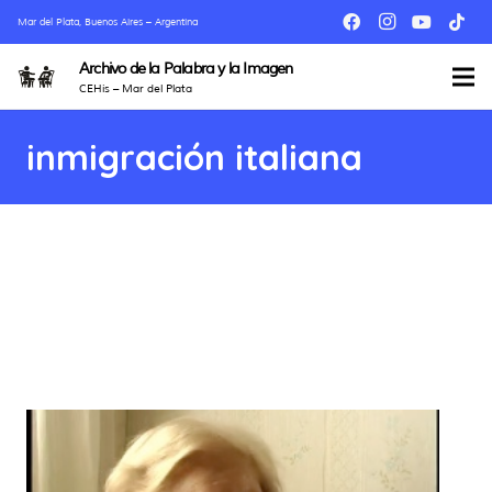
Mar del Plata, Buenos Aires – Argentina
Archivo de la Palabra y la Imagen
CEHis – Mar del Plata
inmigración italiana