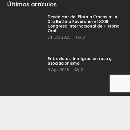
Últimos artículos
Desde Mar del Plata a Cracovia: la
Dra Bettina Favero en el XXIII
Congreso Internacional de Historia
Oral
14 Oct 2025
0
Entrevistas: Inmigración rusa y
asociacionismo
9 Ago 2025
0
Contacto
apiunmdp@gmail.com
+54 9 223 504-9032