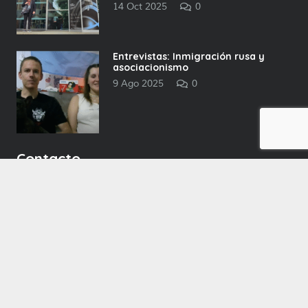
14 Oct 2025
0
Entrevistas: Inmigración rusa y
asociacionismo
9 Ago 2025
0
Contacto
apiunmdp@gmail.com
+54 9 223 504-9032
Mar del Plata, Buenos Aires Argentina
0