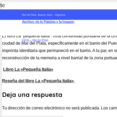
Mar del Plata, Buenos Aires – Argentina
Archivo de la Palabra y la Imagen
El libro La “pequeña Italia”. Una comunidad portuaria de la Dra
CEHis – Mar del Plata
ciudad de Mar del Plata, específicamente en el barrio del Puerto
impronta identitaria que permaneció en el barrio. A la par, en s
reconstrucción de la memoria a nivel barrial de la zona portuar
Libro La »Pequeña Italia»
Reseña del libro La »Pequeña Italia»
Deja una respuesta
Tu dirección de correo electrónico no será publicada.
Los cam