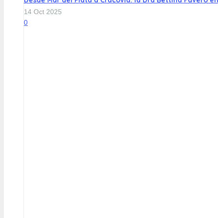
Desde Mar del Plata a Cracovia: la Dra Bettina Favero en
14 Oct 2025
0