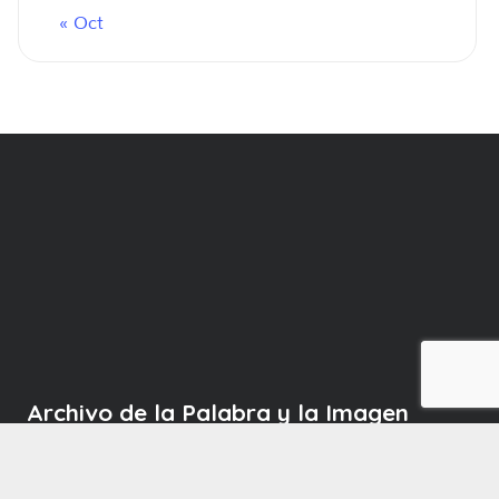
« Oct
Archivo de la Palabra y la Imagen
Acervo documental producido por los distintos
grupos de investigación radicados en el Centro de